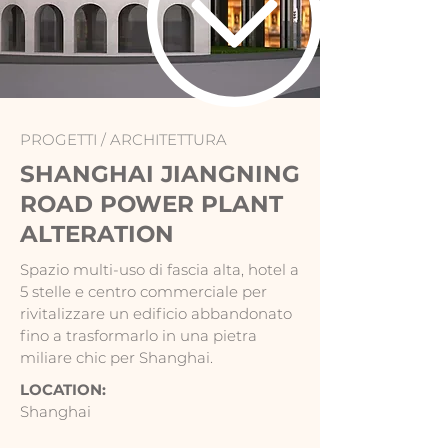
PROGETTI /
ARCHITETTURA
SHANGHAI JIANGNING
ROAD POWER PLANT
ALTERATION
Spazio multi-uso di fascia alta, hotel a
5 stelle e centro commerciale per
rivitalizzare un edificio abbandonato
fino a trasformarlo in una pietra
miliare chic per Shanghai.
LOCATION:
Shanghai