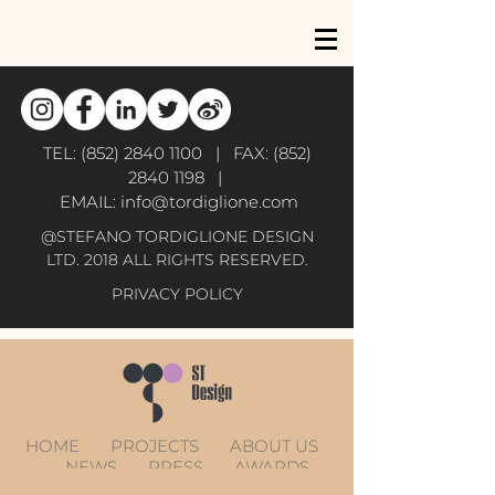
TEL:
(852) 2840 1100
| FAX:
(852)
2840 1198
|
EMAIL:
info@tordiglione.com
@STEFANO TORDIGLIONE DESIGN
LTD. 2018 ALL RIGHTS RESERVED.
PRIVACY POLICY
HOME
PROJECTS
ABOUT US
NEWS
PRESS
AWARDS
CONTACT