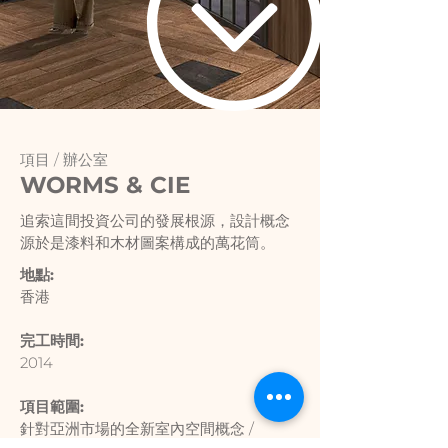
項目 /
辦公室
WORMS & CIE
追索這間投資公司的發展根源，設計概念
源於是漆料和木材圖案構成的萬花筒。
地點:
香港
完工時間:
2014
項目範圍:
針對亞洲市場的全新室內空間概念 /