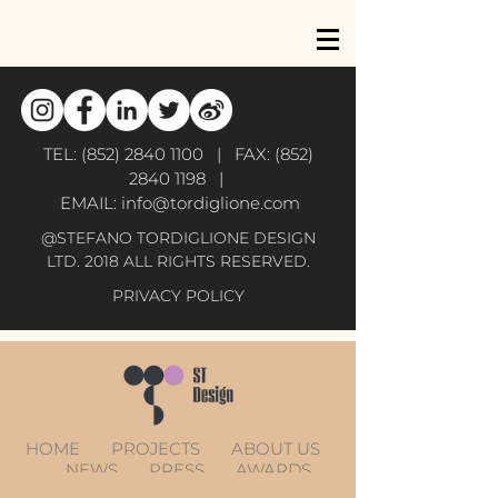
TEL:
(852) 2840 1100
| FAX:
(852)
2840 1198
|
EMAIL:
info@tordiglione.com
@STEFANO TORDIGLIONE DESIGN
LTD. 2018 ALL RIGHTS RESERVED.
PRIVACY POLICY
HOME
PROJECTS
ABOUT US
NEWS
PRESS
AWARDS
CONTACT