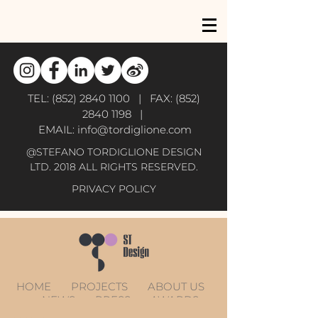
TEL:
(852) 2840 1100
| FAX:
(852)
2840 1198
|
EMAIL:
info@tordiglione.com
@STEFANO TORDIGLIONE DESIGN
LTD. 2018 ALL RIGHTS RESERVED.
PRIVACY POLICY
HOME
PROJECTS
ABOUT US
NEWS
PRESS
AWARDS
CONTACT