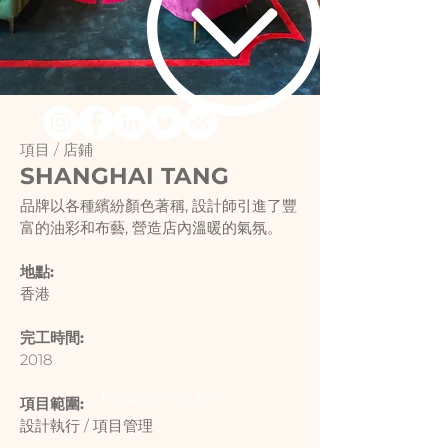
項目 /
店鋪
SHANGHAI TANG
品牌以各種繽紛顏色著稱, 設計師引進了豐
富的油彩和布藝, 營造店內溫暖的氣氛。
地點:
香港
完工時間:
2018
PRIVACY POLICY
項目範圍:
設計執行 / 項目管理