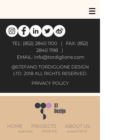
TEL:
(852) 2840 1100
| FAX:
(852)
2840 1198
|
EMAIL:
info@tordiglione.com
@STEFANO TORDIGLIONE DESIGN
LTD. 2018 ALL RIGHTS RESERVED.
PRIVACY POLICY
HOME
PROJECTS
ABOUT US
NEWS
PRESS
AWARDS
CONTACT