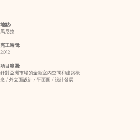
地點:
馬尼拉
完工時間:
2012
項目範圍:
針對亞洲市場的全新室內空間和建築概
念 / 外立面設計 / 平面圖 / 設計發展