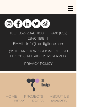
TEL:
(852) 2840 1100
| FAX:
(852)
2840 1198
|
EMAIL:
info@tordiglione.com
@STEFANO TORDIGLIONE DESIGN
LTD. 2018 ALL RIGHTS RESERVED.
PRIVACY POLICY
HOME
PROJECTS
ABOUT US
NEWS
PRESS
AWARDS
CONTACT