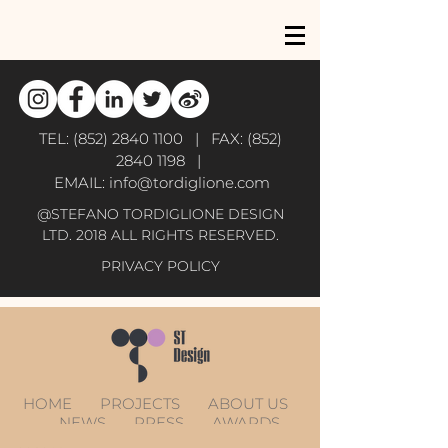
TEL:
(852) 2840 1100
| FAX:
(852)
2840 1198
|
EMAIL:
info@tordiglione.com
@STEFANO TORDIGLIONE DESIGN
LTD. 2018 ALL RIGHTS RESERVED.
PRIVACY POLICY
HOME
PROJECTS
ABOUT US
NEWS
PRESS
AWARDS
CONTACT