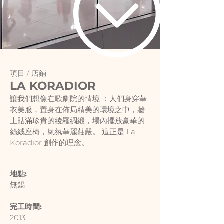
項目 /
店鋪
LA KORADIOR
讓我們想像在歌劇院的情境 ：人們身穿華
衣美服，置身在佈局精美的環境之中，牆
上貼滿珍貴的綾羅綢緞，場內擺放豪華的
絲絨座椅，氣氛華麗莊嚴。 這正是 La
Koradior 創作的理念。
地點:
無錫
完工時間:
2013