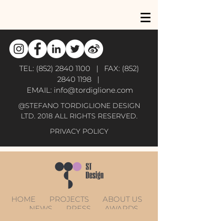
TEL:
(852) 2840 1100
| FAX:
(852)
2840 1198
|
EMAIL:
info@tordiglione.com
@STEFANO TORDIGLIONE DESIGN
LTD. 2018 ALL RIGHTS RESERVED.
PRIVACY POLICY
HOME
PROJECTS
ABOUT US
NEWS
PRESS
AWARDS
CONTACT