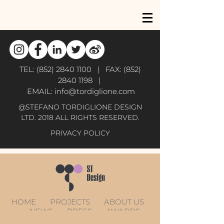
TEL:
(852) 2840 1100
| FAX:
(852)
2840 1198
|
EMAIL:
info@tordiglione.com
@STEFANO TORDIGLIONE DESIGN
LTD. 2018 ALL RIGHTS RESERVED.
PRIVACY POLICY
HOME
PROJECTS
ABOUT US
NEWS
PRESS
AWARDS
CONTACT