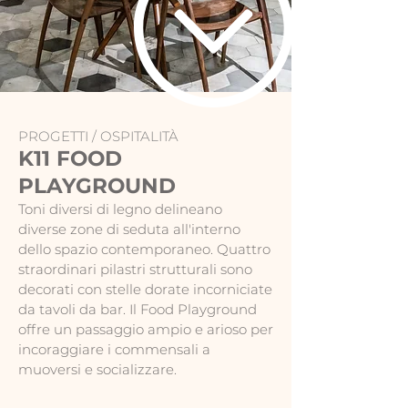
PROGETTI /
OSPITALITÀ
K11 FOOD
PLAYGROUND
Toni diversi di legno delineano
diverse zone di seduta all'interno
dello spazio contemporaneo. Quattro
straordinari pilastri strutturali sono
decorati con stelle dorate incorniciate
da tavoli da bar. Il Food Playground
offre un passaggio ampio e arioso per
incoraggiare i commensali a
muoversi e socializzare.