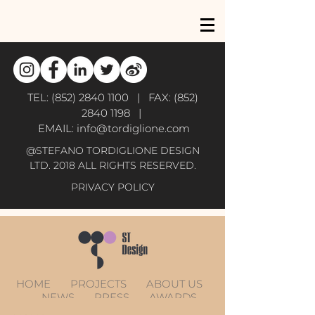
TEL:
(852) 2840 1100
| FAX:
(852)
2840 1198
|
EMAIL:
info@tordiglione.com
@STEFANO TORDIGLIONE DESIGN
LTD. 2018 ALL RIGHTS RESERVED.
PRIVACY POLICY
HOME
PROJECTS
ABOUT US
NEWS
PRESS
AWARDS
CONTACT