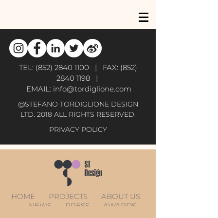
TEL:
(852) 2840 1100
| FAX:
(852)
2840 1198
|
EMAIL:
info@tordiglione.com
@STEFANO TORDIGLIONE DESIGN
LTD. 2018 ALL RIGHTS RESERVED.
PRIVACY POLICY
HOME
PROJECTS
ABOUT US
NEWS
PRESS
AWARDS
CONTACT