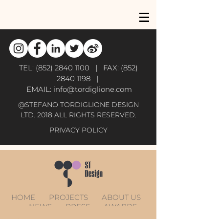
TEL:
(852) 2840 1100
| FAX:
(852)
2840 1198
|
EMAIL:
info@tordiglione.com
@STEFANO TORDIGLIONE DESIGN
LTD. 2018 ALL RIGHTS RESERVED.
PRIVACY POLICY
HOME
PROJECTS
ABOUT US
NEWS
PRESS
AWARDS
CONTACT