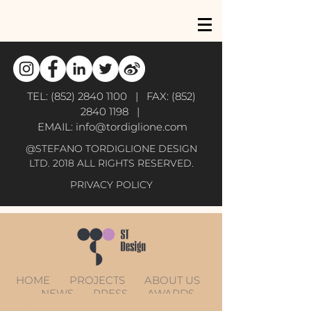
TEL:
(852) 2840 1100
| FAX:
(852)
2840 1198
|
EMAIL:
info@tordiglione.com
@STEFANO TORDIGLIONE DESIGN
LTD. 2018 ALL RIGHTS RESERVED.
PRIVACY POLICY
HOME
PROJECTS
ABOUT US
NEWS
PRESS
AWARDS
CONTACT