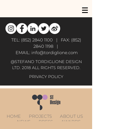
TEL:
(852) 2840 1100
| FAX:
(852)
2840 1198
|
EMAIL:
info@tordiglione.com
@STEFANO TORDIGLIONE DESIGN
LTD. 2018 ALL RIGHTS RESERVED.
PRIVACY POLICY
HOME
PROJECTS
ABOUT US
NEWS
PRESS
AWARDS
CONTACT