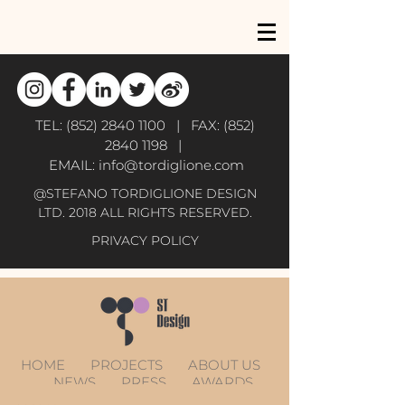
TEL:
(852) 2840 1100
| FAX:
(852)
2840 1198
|
EMAIL:
info@tordiglione.com
@STEFANO TORDIGLIONE DESIGN
LTD. 2018 ALL RIGHTS RESERVED.
PRIVACY POLICY
HOME
PROJECTS
ABOUT US
NEWS
PRESS
AWARDS
CONTACT