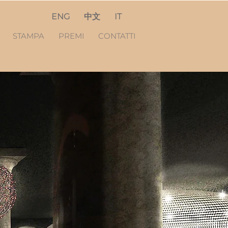
ENG
中文
IT
S
STAMPA
PREMI
CONTATTI