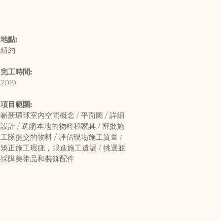
地點:
紐約
完工時間:
2019
項目範圍:
嶄新環球室內空間概念 /
平面圖 / 詳細
設計 / 選購本地的物料和家具 / 審批施
工隊提交的物料 / 評估
現場施工質量 /
矯正施工瑕疵，跟進
施工遺漏 / 挑選並
採購美術品和裝飾
配件