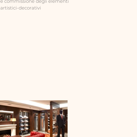
e commissione degli elementi
artistici-decorativi