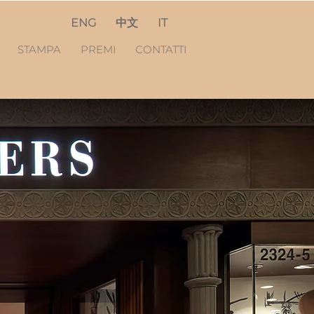
ENG
中文
IT
S
STAMPA
PREMI
CONTATTI